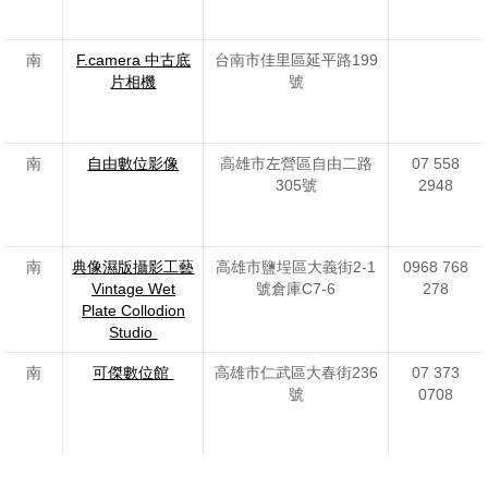
南
F.camera 中古底
台南市佳里區延平路199
片相機
號
南
自由數位影像
高雄市左營區自由二路
07 558
305號
2948
南
典像濕版攝影工藝
高雄市鹽埕區大義街2-1
0968 768
Vintage Wet
號倉庫C7-6
278
Plate Collodion
Studio
南
可傑數位館
高雄市仁武區大春街236
07 373
號
0708