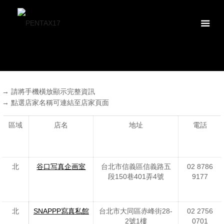
→ 請將手機橫放顯示完整資訊
→ 點選店家名稱可連結至店家頁面
區域
店名
地址
電話
北
谷口写真企画室
台北市信義區信義路五
02 8786
段150巷401弄4號
9177
北
SNAPPP寫真私館
台北市大同區赤峰街28-
02 2756
2號1樓
0701