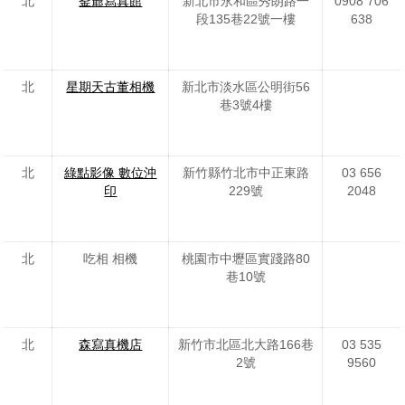
北
釜爺寫真館
新北市永和區秀朗路一
0908 706
段135巷22號一樓
638
北
星期天古董相機
新北市淡水區公明街56
巷3號4樓
北
綠點影像 數位沖
新竹縣竹北市中正東路
03 656
印
229號
2048
北
吃相 相機
桃園市中壢區實踐路80
巷10號
北
森寫真機店
新竹市北區北大路166巷
03 535
2號
9560