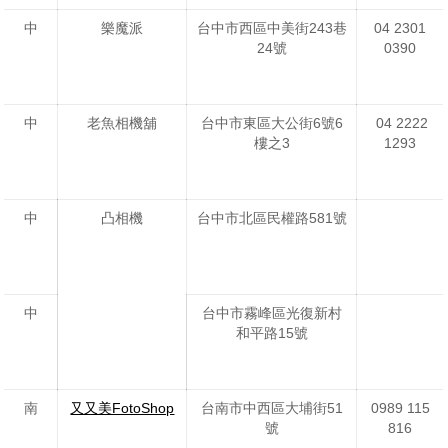
中
樂魔派
台中市西區中美街243巷
04 2301
24號
0390
中
老魚相機舖
台中市東區大公街6號6
04 2222
樓之3
1293
中
凸相機
台中市北區民權路581號
中
台中市霧峰區光復新村
和平路15號
南
又又美FotoShop
台南市中西區大埔街51
0989 115
號
816