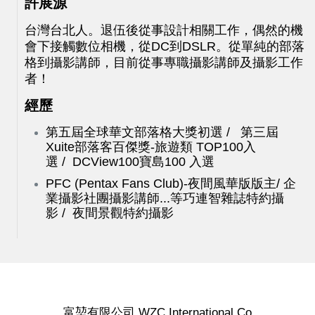
許展源
台灣台北人。退伍後從事設計相關工作，偶然的機
會下接觸數位相機，從DC到DSLR。從單純的部落
格到攝影講師，目前從事專職攝影講師及攝影工作
者！
經歷
第五屆全球華文部落格大獎初選 / 第三屆
Xuite部落客百傑獎-旅遊類 TOP100入
選 / DCView100寶島100 入選
PFC (Pentax Fans Club)-夜間風華版版主/ 企
業攝影社團攝影講師...等巧連智雜誌特約攝
影 / 夜間景觀特約攝影
富堃有限公司 WZC International Co.,