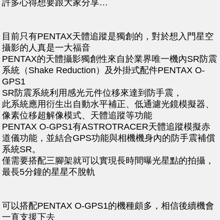
許多心得想要跟大家分享…
目前只有PENTAX天體追蹤是獨創的，對於想入門星空
攝影的人真是一大福音
PENTAX的天體攝影獨創性來自於業界唯一機內SR防震
系統（Shake Reduction）及外掛式配件PENTAX O-
GPS1
SR防震系統利用感光元件位移來達到防手震，
此系統應用衍生出自動水平補正、低通濾光鏡模擬器、
像素位移超解像模式、天體追蹤等功能
PENTAX O-GPS1有ASTROTRACER天體追蹤模擬赤
道儀功能，並結合GPS功能與相機機身內的防手震補償
系統SR。
僅需要搭配三腳架就可以實現長時間曝光星點的拍攝，
最長5分鐘的星星不脫軌
可以搭配PENTAX O-GPS1的機種頗多，相信後續機會
一直支援下去